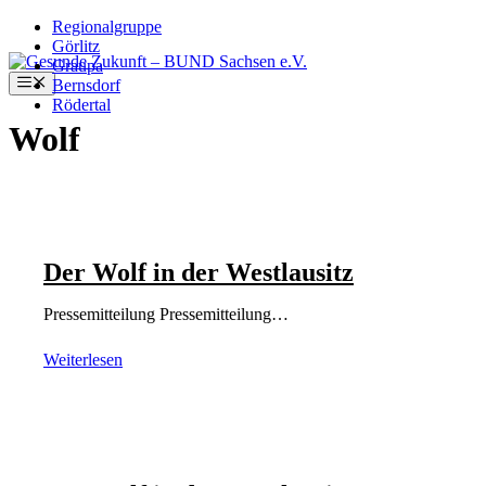
Regionalgruppe
Görlitz
Zum
Graupa
Inhalt
Menü
Bernsdorf
springen
Rödertal
Wolf
Der Wolf in der Westlausitz
Pressemitteilung Pressemitteilung…
Weiterlesen